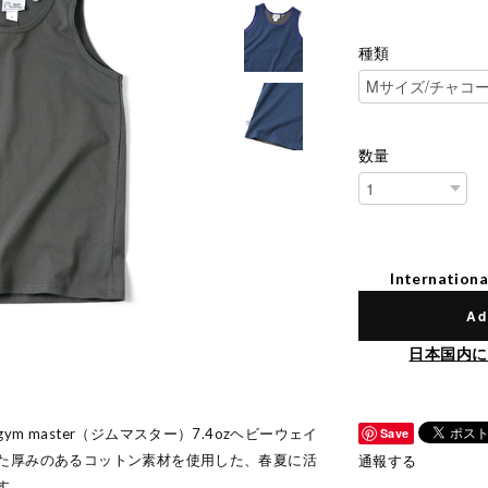
種類
数量
Internationa
Ad
日本国内に
 master（ジムマスター）7.4ozヘビーウェイ
Save
た厚みのあるコットン素材を使用した、春夏に活
通報する
す。