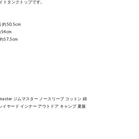
イトタンクトップです。
 約50.5cm
54cm
約57.5cm
master ジムマスター ノースリーブ コットン 綿
 レイヤード インナー アウトドア キャンプ 夏服