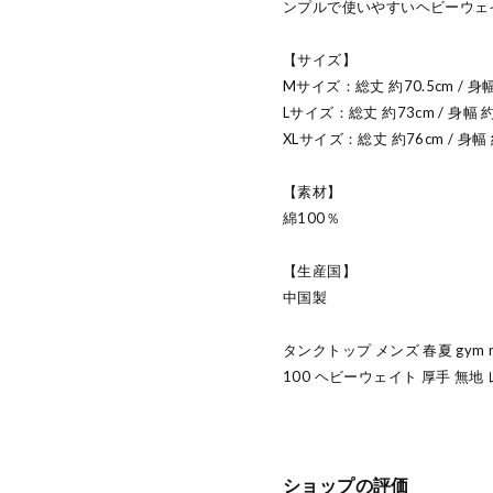
ンプルで使いやすいヘビーウェ
【サイズ】
Mサイズ：総丈 約70.5cm / 身幅
Lサイズ：総丈 約73cm / 身幅 約
XLサイズ：総丈 約76cm / 身幅 
【素材】
綿100％
【生産国】
中国製
タンクトップ メンズ 春夏 gym 
100 ヘビーウェイト 厚手 無地
ショップの評価