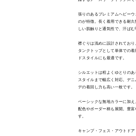
張りのあるプレミアムヘビーウ
のが特徴。長く着用できる耐久
しい肌触りと通気性で、汗ばむ
襟ぐりは浅めに設計されており
タンクトップとして単体での着
ドスタイルにも最適です。
シルエットは程よくゆとりのあ
スタイルまで幅広く対応。デニ
デの着回し力も高い一枚です。
ベーシックな無地カラーに加え
配色やボーダー柄も展開。豊富
す。
キャンプ・フェス・アウトドア