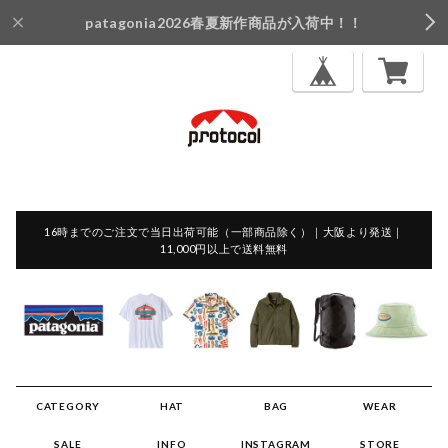
patagonia2026春夏新作商品が入荷中！！
16時までのご注文で当日出荷可能（一部商品除く）｜大阪より発送｜
11,000円以上で送料無料
CATEGORY
HAT
BAG
WEAR
SALE
INFO
INSTAGRAM
STORE