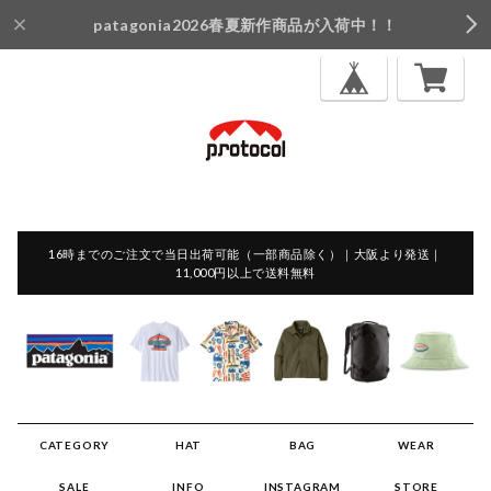
patagonia2026春夏新作商品が入荷中！！
16時までのご注文で当日出荷可能（一部商品除く）｜大阪より発送｜
11,000円以上で送料無料
CATEGORY
HAT
BAG
WEAR
SALE
INFO
INSTAGRAM
STORE