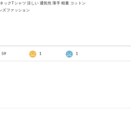
ネックTシャツ 涼しい 通気性 薄手 軽量 コットン
 メンズファッション
59
1
1