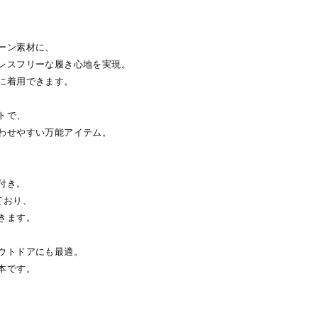
。
ーン素材に、
レスフリーな履き心地を実現。
に着用できます。
トで、
わせやすい万能アイテム。
付き。
ており、
きます。
ウトドアにも最適。
本です。