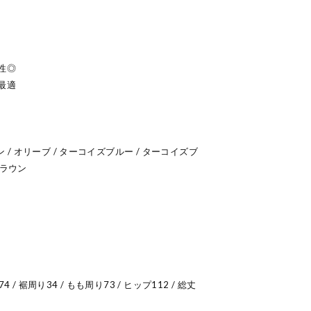
性◎
最適
ン / オリーブ / ターコイズブルー / ターコイズブ
ブラウン
74 / 裾周り34 / もも周り73 / ヒップ112 / 総丈