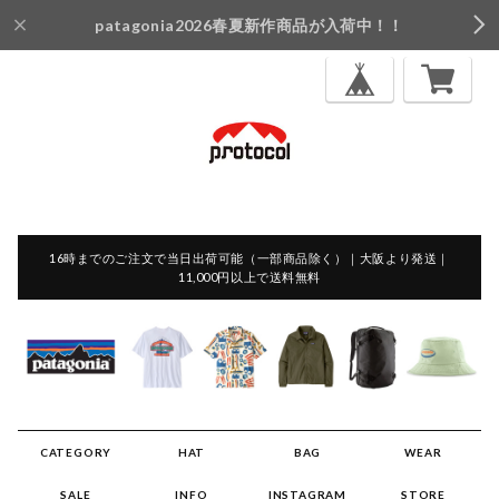
patagonia2026春夏新作商品が入荷中！！
16時までのご注文で当日出荷可能（一部商品除く）｜大阪より発送｜
11,000円以上で送料無料
CATEGORY
HAT
BAG
WEAR
SALE
INFO
INSTAGRAM
STORE