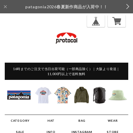
patagonia2026春夏新作商品が入荷中！！
16時までのご注文で当日出荷可能（一部商品除く）｜大阪より発送｜
11,000円以上で送料無料
CATEGORY
HAT
BAG
WEAR
SALE
INFO
INSTAGRAM
STORE