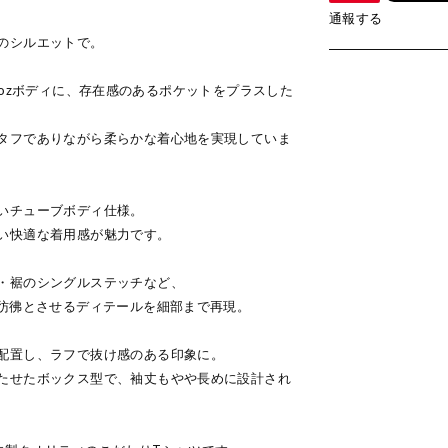
通報する
のシルエットで。
定番の6ozボディに、存在感のあるポケットをプラスした
タフでありながら柔らかな着心地を実現していま
いチューブボディ仕様。
い快適な着用感が魅力です。
・裾のシングルステッチなど、
を彷彿とさせるディテールを細部まで再現。
配置し、ラフで抜け感のある印象に。
たせたボックス型で、袖丈もやや長めに設計され