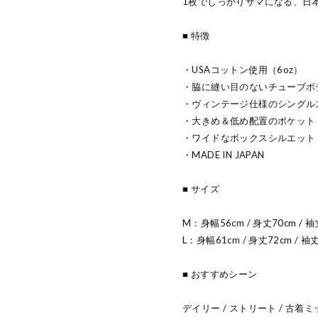
1枚でしっかりサマになる、日
■ 特徴
・USAコットン使用（6oz）
・脇に縫い目のないチューブボ
・ヴィンテージ仕様のシングル
・大きめ＆低め配置のポケット
・ワイドなボックスシルエット
・MADE IN JAPAN
■ サイズ
M：身幅56cm / 身丈70cm / 袖
L：身幅61cm / 身丈72cm / 袖
■ おすすめシーン
デイリー / ストリート / 古着ミ