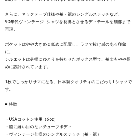
さらに、ネックテープ仕様や袖・裾のシングルステッチなど、
90年代ヴィンテージTシャツを彷彿とさせるディテールを細部まで
再現。
ポケットはやや大きめ＆低めに配置し、ラフで抜け感のある印象
に。
シルエットは身幅にゆとりを持たせたボックス型で、袖丈もやや長
めに設計されています。
1枚でしっかりサマになる、日本製クオリティのこだわりTシャツで
す。
■ 特徴
・USAコットン使用（6oz）
・脇に縫い目のないチューブボディ
・ヴィンテージ仕様のシングルステッチ（袖・裾）