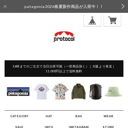
patagonia2026春夏新作商品が入荷中！！
16時までのご注文で当日出荷可能（一部商品除く）｜大阪より発送｜
11,000円以上で送料無料
CATEGORY
HAT
BAG
WEAR
SALE
INFO
INSTAGRAM
STORE