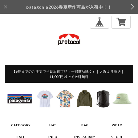
patagonia2026春夏新作商品が入荷中！！
16時までのご注文で当日出荷可能（一部商品除く）｜大阪より発送｜
11,000円以上で送料無料
CATEGORY
HAT
BAG
WEAR
SALE
INFO
INSTAGRAM
STORE