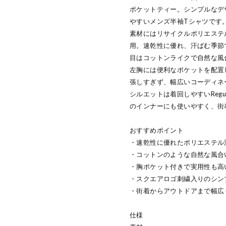
ポケットティー。シンプルなデ
やすいメンズ半袖Tシャツです
素材にはリサイクルポリエステルとコ
用。速乾性に優れ、汗ばむ季節
目はコットンライクで自然な風
左胸には便利なポケットを配置
張しすぎず、幅広いコーディネ
シルエットは着回しやすいRegu
のインナーにも使いやすく、街
おすすめポイント
・速乾性に優れたポリエステル
・コットンのような自然な風合
・胸ポケット付きで実用性も高
・スクエアロゴ刺繍入りのシン
・街着からアウトドアまで幅広
仕様