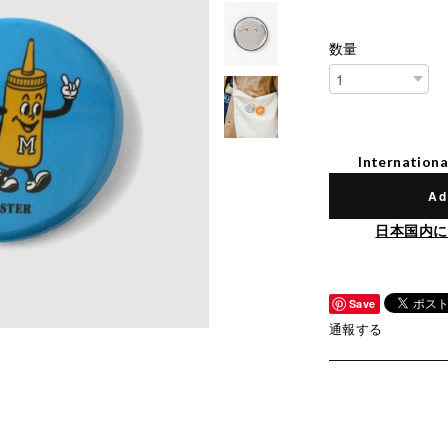
数量
Internationa
Ad
日本国内に
Save
通報する