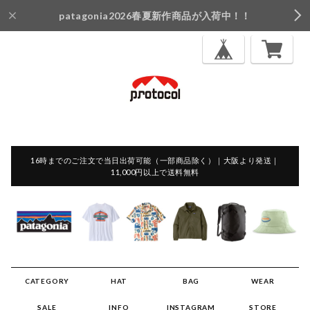
patagonia2026春夏新作商品が入荷中！！
16時までのご注文で当日出荷可能（一部商品除く）｜大阪より発送｜
11,000円以上で送料無料
CATEGORY
HAT
BAG
WEAR
SALE
INFO
INSTAGRAM
STORE