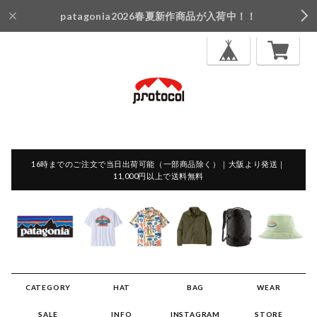
patagonia2026春夏新作商品が入荷中！！
16時までのご注文で当日出荷可能（一部商品除く）｜大阪より発送｜
11,000円以上で送料無料
CATEGORY
HAT
BAG
WEAR
SALE
INFO
INSTAGRAM
STORE