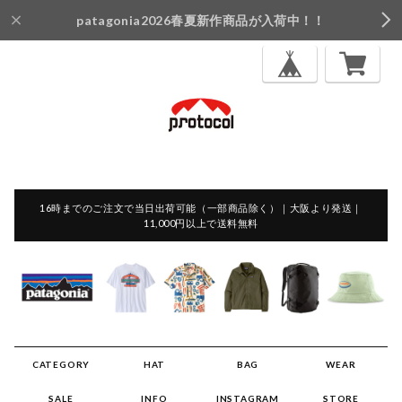
patagonia2026春夏新作商品が入荷中！！
16時までのご注文で当日出荷可能（一部商品除く）｜大阪より発送｜
11,000円以上で送料無料
CATEGORY
HAT
BAG
WEAR
SALE
INFO
INSTAGRAM
STORE