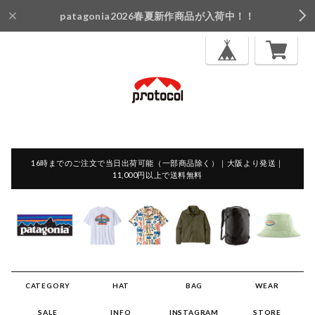
patagonia2026春夏新作商品が入荷中！！
16時までのご注文で当日出荷可能（一部商品除く）｜大阪より発送｜
11,000円以上で送料無料
CATEGORY
HAT
BAG
WEAR
SALE
INFO
INSTAGRAM
STORE