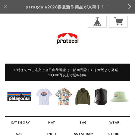
patagonia2026春夏新作商品が入荷中！！
16時までのご注文で当日出荷可能（一部商品除く）｜大阪より発送｜
11,000円以上で送料無料
CATEGORY
HAT
BAG
WEAR
SALE
INFO
INSTAGRAM
STORE