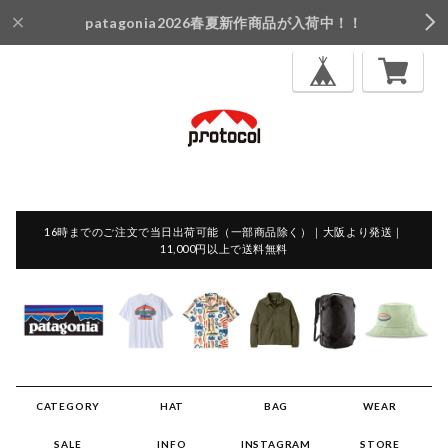
patagonia2026春夏新作商品が入荷中！！
16時までのご注文で当日出荷可能（一部商品除く）｜大阪より発送｜
11,000円以上で送料無料
CATEGORY
HAT
BAG
WEAR
SALE
INFO
INSTAGRAM
STORE