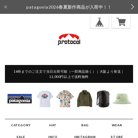
patagonia2026春夏新作商品が入荷中！！
16時までのご注文で当日出荷可能（一部商品除く）｜大阪より発送｜
11,000円以上で送料無料
CATEGORY
HAT
BAG
WEAR
SALE
INFO
INSTAGRAM
STORE