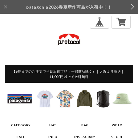
patagonia2026春夏新作商品が入荷中！！
16時までのご注文で当日出荷可能（一部商品除く）｜大阪より発送｜
11,000円以上で送料無料
CATEGORY
HAT
BAG
WEAR
SALE
INFO
INSTAGRAM
STORE