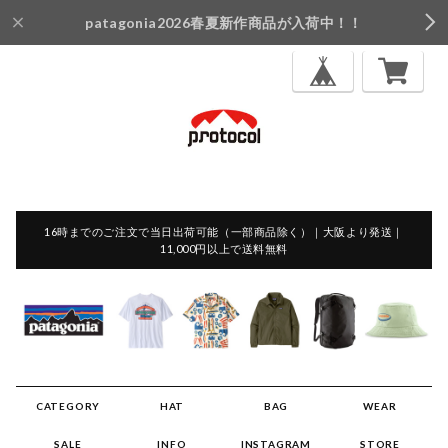
patagonia2026春夏新作商品が入荷中！！
16時までのご注文で当日出荷可能（一部商品除く）｜大阪より発送｜
11,000円以上で送料無料
CATEGORY
HAT
BAG
WEAR
SALE
INFO
INSTAGRAM
STORE