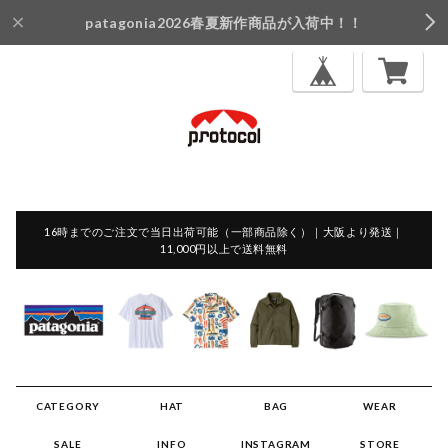
patagonia2026春夏新作商品が入荷中！！
16時までのご注文で当日出荷可能（一部商品除く）｜大阪より発送｜
11,000円以上で送料無料
CATEGORY
HAT
BAG
WEAR
SALE
INFO
INSTAGRAM
STORE