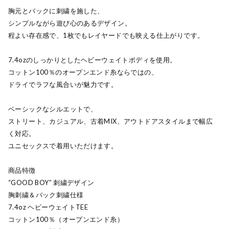
胸元とバックに刺繍を施した、
シンプルながら遊び心のあるデザイン。
程よい存在感で、1枚でもレイヤードでも映える仕上がりです。
7.4ozのしっかりとしたヘビーウェイトボディを使用。
コットン100％のオープンエンド糸ならではの、
ドライでラフな風合いが魅力です。
ベーシックなシルエットで、
ストリート、カジュアル、古着MIX、アウトドアスタイルまで幅広
く対応。
ユニセックスで着用いただけます。
商品特徴
“GOOD BOY” 刺繍デザイン
胸刺繍＆バック刺繍仕様
7.4oz ヘビーウェイトTEE
コットン100％（オープンエンド糸）