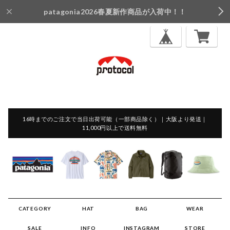
patagonia2026春夏新作商品が入荷中！！
16時までのご注文で当日出荷可能（一部商品除く）｜大阪より発送｜
11,000円以上で送料無料
CATEGORY
HAT
BAG
WEAR
SALE
INFO
INSTAGRAM
STORE