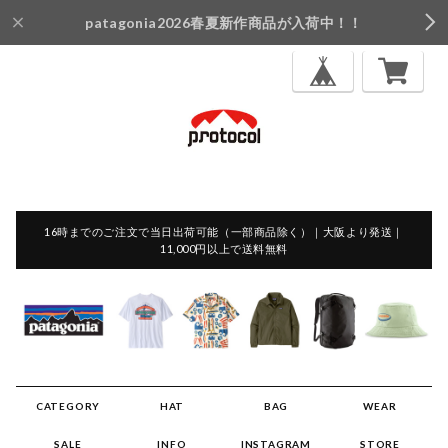
patagonia2026春夏新作商品が入荷中！！
16時までのご注文で当日出荷可能（一部商品除く）｜大阪より発送｜
11,000円以上で送料無料
CATEGORY
HAT
BAG
WEAR
SALE
INFO
INSTAGRAM
STORE