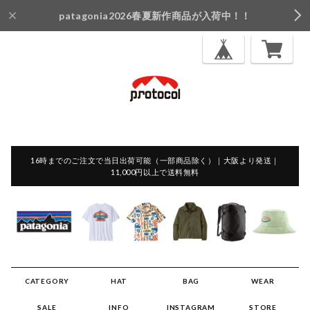
patagonia2026春夏新作商品が入荷中！！
16時までのご注文で当日出荷可能（一部商品除く）｜大阪より発送｜
11,000円以上で送料無料
CATEGORY
HAT
BAG
WEAR
SALE
INFO
INSTAGRAM
STORE