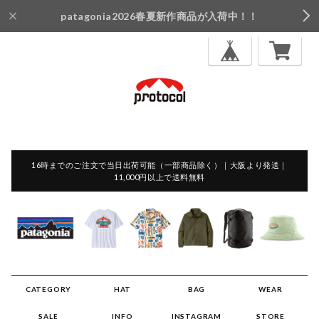
patagonia2026春夏新作商品が入荷中！！
16時までのご注文で当日出荷可能（一部商品除く）｜大阪より発送｜
11,000円以上で送料無料
CATEGORY
HAT
BAG
WEAR
SALE
INFO
INSTAGRAM
STORE