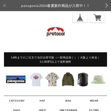
patagonia2026春夏新作商品が入荷中！！
16時までのご注文で当日出荷可能（一部商品除く）｜大阪より発送｜
11,000円以上で送料無料
CATEGORY
HAT
BAG
WEAR
SALE
INFO
INSTAGRAM
STORE