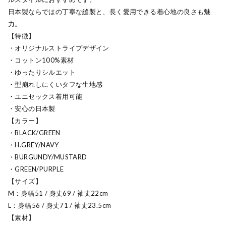
日本製ならではの丁寧な縫製と、長く愛用できる着心地の良さも魅
力。
【特徴】
・オリジナルストライプデザイン
・コットン100%素材
・ゆったりシルエット
・型崩れしにくいタフな生地感
・ユニセックス着用可能
・安心の日本製
【カラー】
・BLACK/GREEN
・H.GREY/NAVY
・BURGUNDY/MUSTARD
・GREEN/PURPLE
【サイズ】
M：身幅51 / 身丈69 / 袖丈22cm
L：身幅56 / 身丈71 / 袖丈23.5cm
【素材】