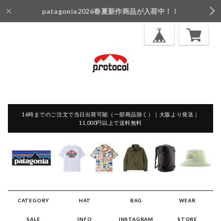
patagonia2026春夏新作商品が入荷中！！
16時までのご注文で当日出荷可能（一部商品除く）｜大阪より発送｜
11,000円以上で送料無料
CATEGORY
HAT
BAG
WEAR
SALE
INFO
INSTAGRAM
STORE