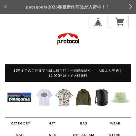
patagonia2026春夏新作商品が入荷中！！
16時までのご注文で当日出荷可能（一部商品除く）｜大阪より発送｜
11,000円以上で送料無料
CATEGORY
HAT
BAG
WEAR
SALE
INFO
INSTAGRAM
STORE