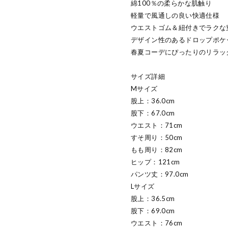
綿100％の柔らかな肌触り
軽量で風通しの良い快適仕様
ウエストゴム＆紐付きでラクな
デザイン性のあるドロップポケ
春夏コーデにぴったりのリラッ
サイズ詳細
Mサイズ
股上：36.0cm
股下：67.0cm
ウエスト：71cm
すそ周り：50cm
もも周り：82cm
ヒップ：121cm
パンツ丈：97.0cm
Lサイズ
股上：36.5cm
股下：69.0cm
ウエスト：76cm