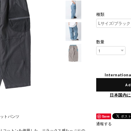
種類
数量
Internationa
Ad
日本国内に
ケットパンツ
Save
通報する
りコットンを使用した、リラックス感たっぷりの