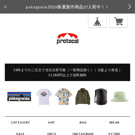
patagonia2026春夏新作商品が入荷中！！
16時までのご注文で当日出荷可能（一部商品除く）｜大阪より発送｜
11,000円以上で送料無料
CATEGORY
HAT
BAG
WEAR
SALE
INFO
INSTAGRAM
STORE