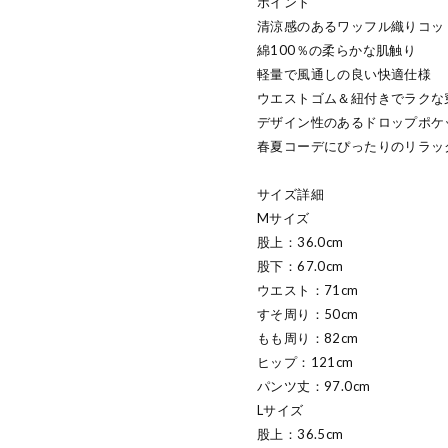
ポイント
清涼感のあるワッフル織りコッ
綿100％の柔らかな肌触り
軽量で風通しの良い快適仕様
ウエストゴム＆紐付きでラクな
デザイン性のあるドロップポケ
春夏コーデにぴったりのリラッ
サイズ詳細
Mサイズ
股上：36.0cm
股下：67.0cm
ウエスト：71cm
すそ周り：50cm
もも周り：82cm
ヒップ：121cm
パンツ丈：97.0cm
Lサイズ
股上：36.5cm