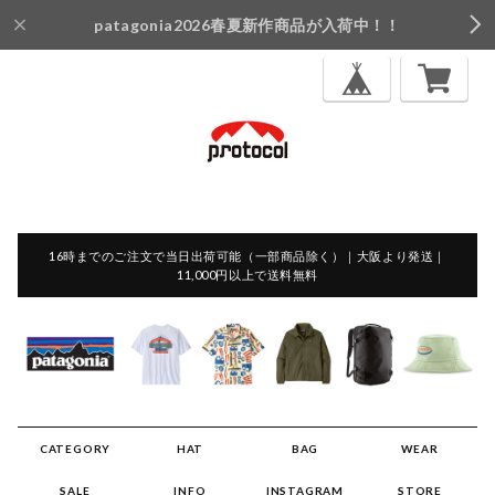
patagonia2026春夏新作商品が入荷中！！
16時までのご注文で当日出荷可能（一部商品除く）｜大阪より発送｜
11,000円以上で送料無料
CATEGORY
HAT
BAG
WEAR
SALE
INFO
INSTAGRAM
STORE