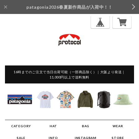
patagonia2026春夏新作商品が入荷中！！
16時までのご注文で当日出荷可能（一部商品除く）｜大阪より発送｜
11,000円以上で送料無料
CATEGORY
HAT
BAG
WEAR
SALE
INFO
INSTAGRAM
STORE