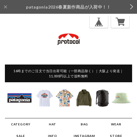
patagonia2026春夏新作商品が入荷中！！
16時までのご注文で当日出荷可能（一部商品除く）｜大阪より発送｜
11,000円以上で送料無料
CATEGORY
HAT
BAG
WEAR
SALE
INFO
INSTAGRAM
STORE