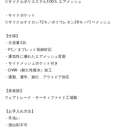
リサイクルポリエステル100％ エアメッシュ
・サイドポケット
リサイクルナイロン72％／ポリウレタン28％ パワーメッシュ
【仕様】
・大容量32L
・PC／タブレット収納対応
・通気性に優れたエアメッシュ背面
・サイドメッシュポケット付き
・DWR（耐久性撥水）加工
・通勤、通学、旅行、アウトドア対応
【原産国】
フェアトレード・サーティファイド工場製
【お手入れ方法】
・手洗い
・漂白剤不可