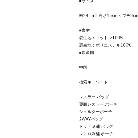
■サイズ
幅24cm × 高さ15cm × マチ8c
■素材
表生地：コットン100%
裏生地：ポリエステル100%
■原産国
中国
検索キーワード
レスラー バッグ
覆面レスラー ポーチ
ショルダーポーチ
2WAYバッグ
ドット刺繍 バッグ
レトロ刺繍 ポーチ