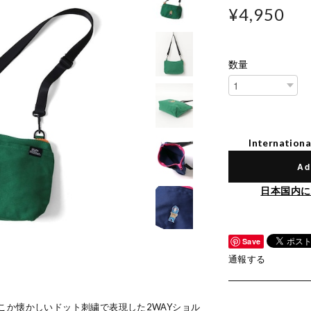
¥4,950
数量
Internationa
Ad
日本国内に
Save
通報する
こか懐かしいドット刺繍で表現した2WAYショル