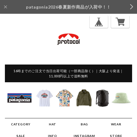
patagonia2026春夏新作商品が入荷中！！
16時までのご注文で当日出荷可能（一部商品除く）｜大阪より発送｜
11,000円以上で送料無料
CATEGORY
HAT
BAG
WEAR
SALE
INFO
INSTAGRAM
STORE