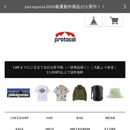
patagonia2026春夏新作商品が入荷中！！
16時までのご注文で当日出荷可能（一部商品除く）｜大阪より発送｜
11,000円以上で送料無料
CATEGORY
HAT
BAG
WEAR
SALE
INFO
INSTAGRAM
STORE