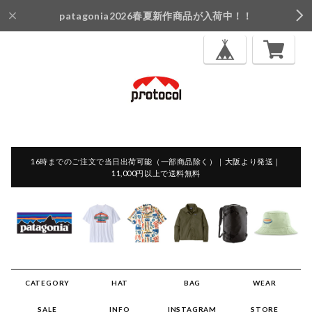
patagonia2026春夏新作商品が入荷中！！
16時までのご注文で当日出荷可能（一部商品除く）｜大阪より発送｜
11,000円以上で送料無料
CATEGORY
HAT
BAG
WEAR
SALE
INFO
INSTAGRAM
STORE