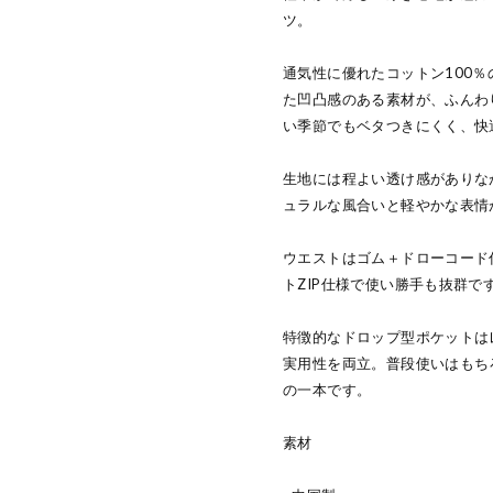
ツ。
通気性に優れたコットン100
た凹凸感のある素材が、ふんわ
い季節でもベタつきにくく、快
生地には程よい透け感がありな
ュラルな風合いと軽やかな表情
ウエストはゴム＋ドローコード
トZIP仕様で使い勝手も抜群で
特徴的なドロップ型ポケットは
実用性を両立。普段使いはもち
の一本です。
素材