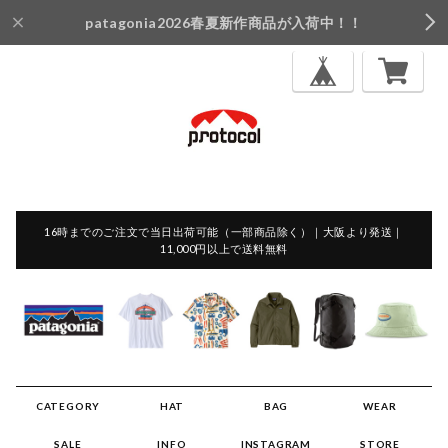
patagonia2026春夏新作商品が入荷中！！
16時までのご注文で当日出荷可能（一部商品除く）｜大阪より発送｜
11,000円以上で送料無料
CATEGORY
HAT
BAG
WEAR
SALE
INFO
INSTAGRAM
STORE