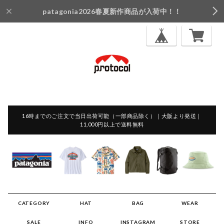
patagonia2026春夏新作商品が入荷中！！
16時までのご注文で当日出荷可能（一部商品除く）｜大阪より発送｜
11,000円以上で送料無料
CATEGORY
HAT
BAG
WEAR
SALE
INFO
INSTAGRAM
STORE