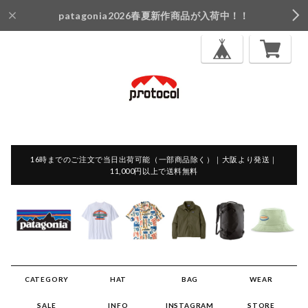
patagonia2026春夏新作商品が入荷中！！
16時までのご注文で当日出荷可能（一部商品除く）｜大阪より発送｜
11,000円以上で送料無料
CATEGORY
HAT
BAG
WEAR
SALE
INFO
INSTAGRAM
STORE