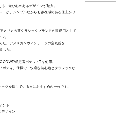
える、遊び心のあるデザインが魅力。
ントが、シンプルながらも存在感のある仕上がり
代アメリカの某クラシックブランドが販促用として
ャツ。
えた、アメリカンヴィンテージの空気感を
しました。
のGOODWEAR定番ポケットTを使用。
ブボディ）仕様で、快適な着心地とクラシックな
シャツを探している方におすすめの一枚です。
イント
なデザイン