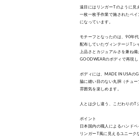
遠目にはリンガーTのように見
一枚一枚手作業で施されたペイ
になっています。
モチーフとなったのは、90年
配布していたヴィンテージTシ
上品さとカジュアルさを兼ね備
GOODWEARのボディで再現
ボディには、MADE IN USA
脇に縫い目のない丸胴（チュー
雰囲気を楽しめます。
人とは少し違う、こだわりのT
ポイント
日本国内の職人によるハンドペ
リンガーT風に見えるユニーク