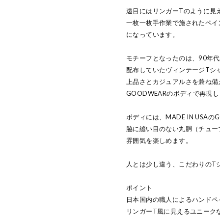
遠目にはリンガーTのように見
一枚一枚手作業で施されたペイ
になっています。
モチーフとなったのは、90年
配布していたヴィンテージTシ
上品さとカジュアルさを兼ね備
GOODWEARのボディで再現
ボディには、MADE IN USA
脇に縫い目のない丸胴（チュー
雰囲気を楽しめます。
人とは少し違う、こだわりのT
ポイント
日本国内の職人によるハンドペ
リンガーT風に見えるユニーク