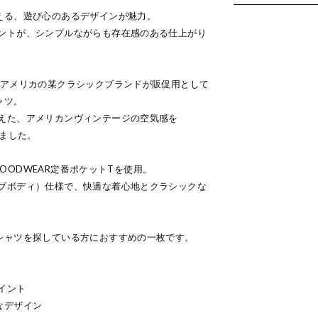
える、遊び心のあるデザインが魅力。
ントが、シンプルながらも存在感のある仕上がり
代アメリカの某クラシックブランドが販促用として
ャツ。
えた、アメリカンヴィンテージの空気感を
しました。
のGOODWEAR定番ポケットTを使用。
ブボディ）仕様で、快適な着心地とクラシックな
シャツを探している方におすすめの一枚です。
イント
なデザイン