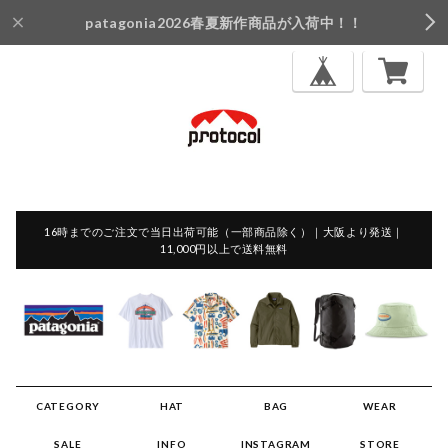
patagonia2026春夏新作商品が入荷中！！
16時までのご注文で当日出荷可能（一部商品除く）｜大阪より発送｜
11,000円以上で送料無料
CATEGORY
HAT
BAG
WEAR
SALE
INFO
INSTAGRAM
STORE