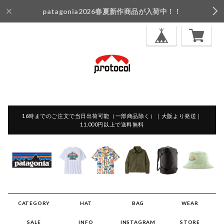
patagonia2026春夏新作商品が入荷中！！
16時までのご注文で当日出荷可能（一部商品除く）｜大阪より発送｜
11,000円以上で送料無料
CATEGORY
HAT
BAG
WEAR
SALE
INFO
INSTAGRAM
STORE