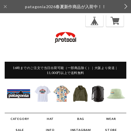
patagonia2026春夏新作商品が入荷中！！
16時までのご注文で当日出荷可能（一部商品除く）｜大阪より発送｜
11,000円以上で送料無料
CATEGORY
HAT
BAG
WEAR
SALE
INFO
INSTAGRAM
STORE