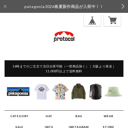
patagonia2026春夏新作商品が入荷中！！
16時までのご注文で当日出荷可能（一部商品除く）｜大阪より発送｜
11,000円以上で送料無料
CATEGORY
HAT
BAG
WEAR
SALE
INFO
INSTAGRAM
STORE