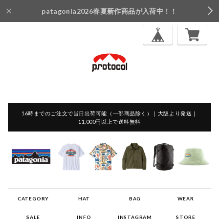
patagonia2026春夏新作商品が入荷中！！
16時までのご注文で当日出荷可能（一部商品除く）｜大阪より発送｜
11,000円以上で送料無料
CATEGORY
HAT
BAG
WEAR
SALE
INFO
INSTAGRAM
STORE